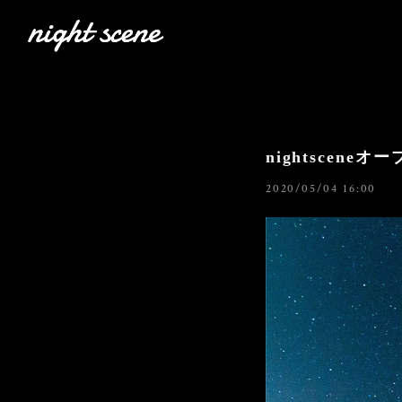
nightscene
2020/05/04 16:00