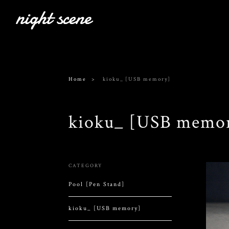
Home
kioku_ [USB memory]
kioku_ [USB memo
CATEGORY
Pool [Pen Stand]
kioku_ [USB memory]