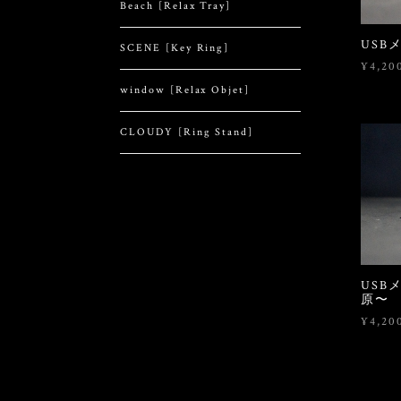
Beach [Relax Tray]
USBメ
SCENE [Key Ring]
¥4,20
window [Relax Objet]
CLOUDY [Ring Stand]
USBメ
原〜
¥4,20