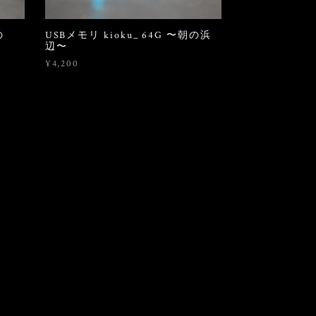
の
USBメモリ kioku_ 64G 〜朝の浜
辺〜
¥4,200